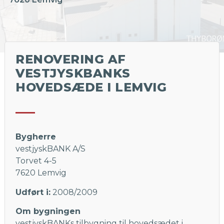
RENOVERING AF
VESTJYSKBANKS
HOVEDSÆDE I LEMVIG
Bygherre
vestjyskBANK A/S
Torvet 4-5
7620 Lemvig
Udført i:
2008/2009
Om bygningen
vestjyskBANKs tilbygning til hovedsædet i