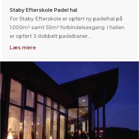
Staby Efterskole Padel hal
For Staby Efterskole er opført ny padelhal på
1.000m² samt 55m² forbindelsesgang. I hallen
er opført 3 dobbelt padelbaner…
Læs mere