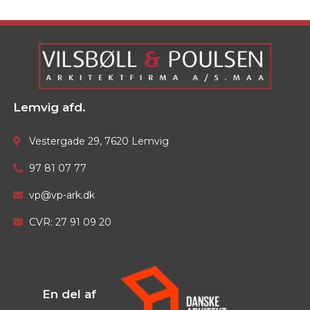
Lemvig afd.
Vestergade 29, 7620 Lemvig
97 81 07 77
vp@vp-ark.dk
CVR: 27 91 09 20
En del af