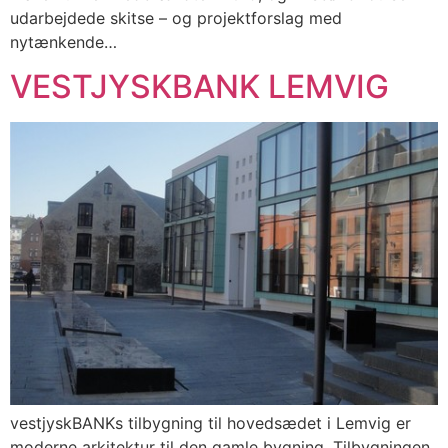
udarbejdede skitse – og projektforslag med
nytænkende…
VESTJYSKBANK LEMVIG
vestjyskBANKs tilbygning til hovedsædet i Lemvig er
moderne arkitektur til den gamle bygning. Tilbygningen