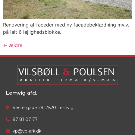
Renovering af faceder med ny facadebeklædning mv.v.
på ialt 6 lejlighedsblokke.
←
ældre
Lemvig afd.
Vestergade 29, 7620 Lemvig
97 81 07 77
vp@vp-ark.dk